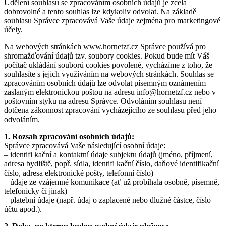
Udělení souhlasu se zpracováním osobních údajů je zcela
dobrovolné a tento souhlas lze kdykoliv odvolat. Na základě
souhlasu Správce zpracovává Vaše údaje zejména pro marketingové
účely.
Na webových stránkách www.hornetzf.cz Správce používá pro
shromažďování údajů tzv. soubory cookies. Pokud bude mít Váš
počítač ukládání souborů cookies povolené, vycházíme z toho, že
souhlasíte s jejich využíváním na webových stránkách. Souhlas se
zpracováním osobních údajů lze odvolat písemným oznámením
zaslaným elektronickou poštou na adresu info@hornetzf.cz nebo v
poštovním styku na adresu Správce. Odvoláním souhlasu není
dotčena zákonnost zpracování vycházejícího ze souhlasu před jeho
odvoláním.
1. Rozsah zpracování osobních údajů:
Správce zpracovává Vaše následující osobní údaje:
– identifi kační a kontaktní údaje subjektu údajů (jméno, příjmení,
adresa bydliště, popř. sídla, identifi kační číslo, daňové identifikační
číslo, adresa elektronické pošty, telefonní číslo)
– údaje ze vzájemné komunikace (ať už probíhala osobně, písemně,
telefonicky či jinak)
– platební údaje (např. údaj o zaplacené nebo dlužné částce, číslo
účtu apod.).