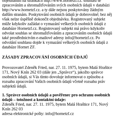
objednáním na stránkách http://www.hornetzf.cz. souhlasí se
zpracováním a shromažďováním svých osobních údajů v databázi
http://www.hornetzf.cz. a ty dále nejsou poskytovány žádným
dalším stranám. Poskytování osobních údajů je dobrovolné; bez něj
však nelze úspěšně dokončit objednávku. Registrovaný subjekt
může kdykoliv zažádat o vymazání veškerých osobních údajů z
databáze Hornetzf.cz. Registrovaný subjekt má právo kdykoliv
odvolat souhlas se shromažďováním a zpracováním osobních údajů
také prostřednictvím e-mailové adresy info@hornetzf.cz. Po
odvolání souhlasu dojde k vymazání veškerých osobních údajů z
databáze Hornet ZF.
ZÁSADY ZPRACOVÁNÍ OSOBNÍCH ÚDAJŮ
Provozovatel Zdeněk Fried, nar. 27. 11. 1975, bytem Malá Hraštice
171, Nový Knín 262 03 (dále jen „Správce“), jakožto správce
osobních údajů, si Vás tímto dovoluje informovat o způsobu a
rozsahu zpracování Vašich osobních údajů včetně rozsahu práv
subjektů údajů.
1. Správce osobních údajů a pověřenec pro ochranu osobních
údajů – totožnost a kontaktní údaje:
Zdeněk Fried, nar. 27. 11. 1975, bytem Malá Hraštice 171, Nový
Knín 262 03
adresa elektronické pošty: info@hornetzf.cz