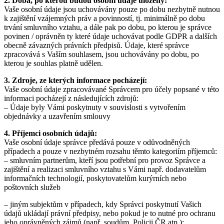
2. Doba, po kterou budou osobní údaje uloženy:
Vaše osobní údaje jsou uchovávány pouze po dobu nezbytně nutnou
k zajištění vzájemných práv a povinností, tj. minimálně po dobu
trvání smluvního vztahu, a dále pak po dobu, po kterou je správce
povinen / oprávněn ty které údaje uchovávat podle GDPR a dalších
obecně závazných právních předpisů. Údaje, které správce
zpracovává s Vaším souhlasem, jsou uchovávány po dobu, po
kterou je souhlas platně udělen.
3. Zdroje, ze kterých informace pocházejí:
Vaše osobní údaje zpracovávané Správcem pro účely popsané v této
informaci pocházejí z následujících zdrojů:
– Údaje byly Vámi poskytnuty v souvislosti s vytvořením
objednávky a uzavřením smlouvy
4. Příjemci osobních údajů:
Vaše osobní údaje správce předává pouze v odůvodněných
případech a pouze v nezbytném rozsahu těmto kategoriím příjemců:
– smluvním partnerům, kteří jsou potřební pro provoz Správce a
zajištění a realizaci smluvního vztahu s Vámi např. dodavatelům
informačních technologií, poskytovatelům kurýrních nebo
poštovních služeb
– jiným subjektům v případech, kdy Správci poskytnutí Vašich
údajů ukládají právní předpisy, nebo pokud je to nutné pro ochranu
jeho oprávněných zájmů (např. soudům, Policii ČR atp.);