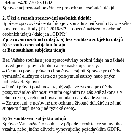
telefon: +420 770 639 602
Správce nejmenoval pověřence pro ochranu osobních údajů.
2. Účel a rozsah zpracování osobních údajů:
Správce zpracovává osobní údaje v souladu s nařízením Evropského
parlamentu a Rady (EU) 2016/679 – obecné nařízení o ochraně
osobních údajů / dále jen „GDPR“.
Zpracování osobních údajů: a) bez souhlasu subjektu údajů
b) se souhlasem subjektu údajů
a) Bez souhlasu subjektu údajů
Bez Vašeho souhlasu jsou zpracovávány osobní údaje na základě
následujících právních titulů a pro následující účely:
– Ochrana práv a právem chráněných zájmů Správce pro účely
vymáhání dlužných částek za poskytnuté služby nebo jiných
pohledávek Správce.
– Plnění právní povinnosti vyplývající ze zákona pro účely
poskytování součinnosti státním orgánům na základě zákona a v
jeho mezích, včetně uchovávání údajů na základě zákona.
– Zpracování je nezbytné pro ochranu životně důležitých zájmů
subjektu údajů nebo jiné fyzické osoby.
b) Se souhlasem subjektu údajů
Správce Vás požádá o souhlas v případě neexistence smluvního
vztahu, nebo jiného důvodu vyhovujícího požadavkům GDPR.