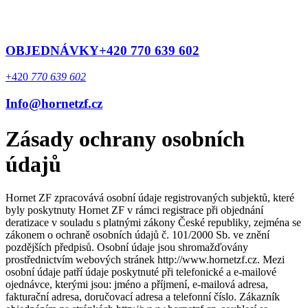
Přejít
k
obsahu
OBJEDNÁVKY+420 770 639 602
+420
770 639 602
Info@hornetzf.cz
Zásady ochrany osobních
údajů
Hornet ZF zpracovává osobní údaje registrovaných subjektů, které
byly poskytnuty Hornet ZF v rámci registrace při objednání
deratizace v souladu s platnými zákony České republiky, zejména se
zákonem o ochraně osobních údajů č. 101/2000 Sb. ve znění
pozdějších předpisů. Osobní údaje jsou shromažďovány
prostřednictvím webových stránek http://www.hornetzf.cz. Mezi
osobní údaje patří údaje poskytnuté při telefonické a e-mailové
ojednávce, kterými jsou: jméno a příjmení, e-mailová adresa,
fakturační adresa, doručovací adresa a telefonní číslo. Zákazník