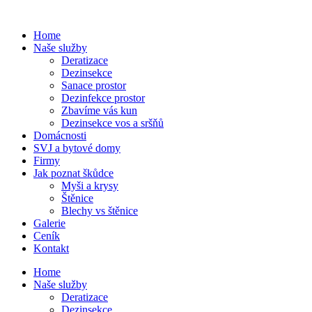
Home
Naše služby
Deratizace
Dezinsekce
Sanace prostor
Dezinfekce prostor
Zbavíme vás kun
Dezinsekce vos a sršňů
Domácnosti
SVJ a bytové domy
Firmy
Jak poznat škůdce
Myši a krysy
Štěnice
Blechy vs štěnice
Galerie
Ceník
Kontakt
Home
Naše služby
Deratizace
Dezinsekce