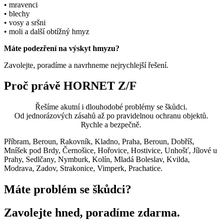
• mravenci
• blechy
• vosy a sršni
• moli a další obtížný hmyz
Máte podezření na výskyt hmyzu?
Zavolejte, poradíme a navrhneme nejrychlejší řešení.
Proč právě HORNET Z/F
Řešíme akutní i dlouhodobé problémy se škůdci.
Od jednorázových zásahů až po pravidelnou ochranu objektů.
Rychle a bezpečně.
Příbram, Beroun, Rakovník, Kladno, Praha, Beroun, Dobříš,
Mníšek pod Brdy, Černošice, Hořovice, Hostivice, Unhošť, Jílové u
Prahy, Sedlčany, Nymburk, Kolín, Mladá Boleslav, Kvilda,
Modrava, Zadov, Strakonice, Vimperk, Prachatice.
Máte problém se škůdci?
Zavolejte hned, poradíme zdarma.