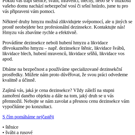
Pokud vás trápí štěnice, švábi, mravenci, blechy, nebo se v blízkosti
vašeho domu nachází nebezpečné vosí či sršní hnízdo, jsme tu pro
vás připraveni vám pomoci.
Některé druhy hmyzu možná zlikvidujete svépomocí, ale u jiných se
prostě neobejdete bez profesionální dezinsekce. Kontaktujte nás!
Hmyzu vás zbavíme rychle a efektivně.
Provádíme dezinsekce neboli hubení hmyzu a likvidace
dřevokazného hmyzu – např. dezinsekce štěnic, likvidace švábů,
likvidace blech, hubení mravenců, likvidace sršňů, likvidace vos
apod.
Dbáme na bezpečnost a používáme specializované dezinsekční
prostředky. Můžete nám proto důvěřovat, že svou práci odvedeme
kvalitně a účinně.
Zajímá vás, jaká je cena dezinsekce? Vždy záleží na stupni
zamoření daného objektu a dále na tom, jaký druh se u vás
přemnožil. Nebojte se nám zavolat a přesnou cenu dezinsekce vám
vypočítáme po konzultaci.
S čím pomáháme nejčastěji
• štěnice
• švábi a rusové