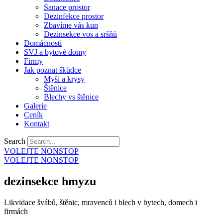
Sanace prostor
Dezinfekce prostor
Zbavíme vás kun
Dezinsekce vos a sršňů
Domácnosti
SVJ a bytové domy
Firmy
Jak poznat škůdce
Myši a krysy
Štěnice
Blechy vs štěnice
Galerie
Ceník
Kontakt
Search
VOLEJTE NONSTOP
VOLEJTE NONSTOP
dezinsekce hmyzu
Likvidace švábů, štěnic, mravenců i blech v bytech, domech i
firmách